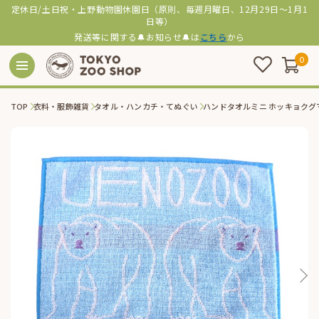
定休日/土日祝・上野動物園休園日（原則、毎週月曜日、12月29日～1月1
日等）
発送等に関する🔔お知らせ🔔は
こちら
から
0
TOP
衣料・服飾雑貨
タオル・ハンカチ・てぬぐい
ハンドタオルミニ ホッキョクグ