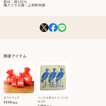
素材：綿100％
購入できる園：上野動物園
関連アイテム
ギフトバッグ
ハンドタオルミニ ハシビ
ロコウ
¥
330
税込
¥
750