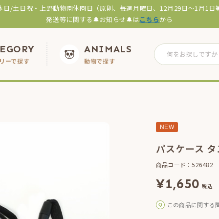
休日/土日祝・上野動物園休園日（原則、毎週月曜日、12月29日～1月1日
発送等に関する🔔お知らせ🔔は
こちら
から
TEGORY
ANIMALS
リーで探す
動物で探す
NEW
パスケース 
商品コード：526482
¥
1,650
税込
この商品に関する