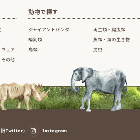
動物で探す
貨
ジャイアントパンダ
両生類・爬虫類
哺乳類
魚類・海の生き物
トウェア
鳥類
昆虫
・その他
旧Twitter）
Instagram