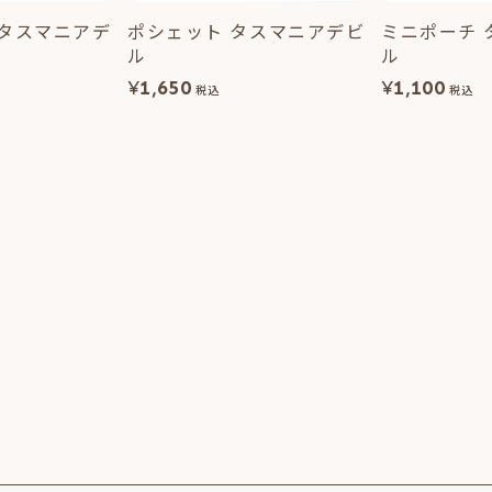
 タスマニアデ
ポシェット タスマニアデビ
ミニポーチ 
ル
ル
¥
1,650
¥
1,100
税込
税込