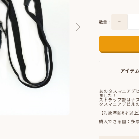
数量：
アイテ
あのタスマニアデ
ました！
ストラップ部はナ
タスマニアデビル
【対象年齢6才以上
購入できる園：多