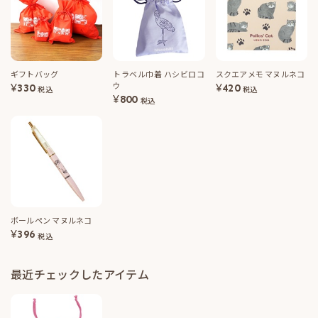
ギフトバッグ
トラベル巾着 ハシビロコ
スクエアメモ マヌルネコ
ウ
¥
330
¥
420
税込
税込
¥
800
税込
ボールペン マヌルネコ
¥
396
税込
最近チェックしたアイテム