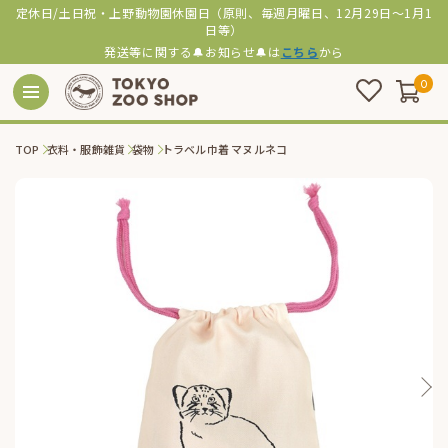
定休日/土日祝・上野動物園休園日（原則、毎週月曜日、12月29日～1月1
日等）
発送等に関する🔔お知らせ🔔は
こちら
から
0
TOP
衣料・服飾雑貨
袋物
トラベル巾着 マヌルネコ