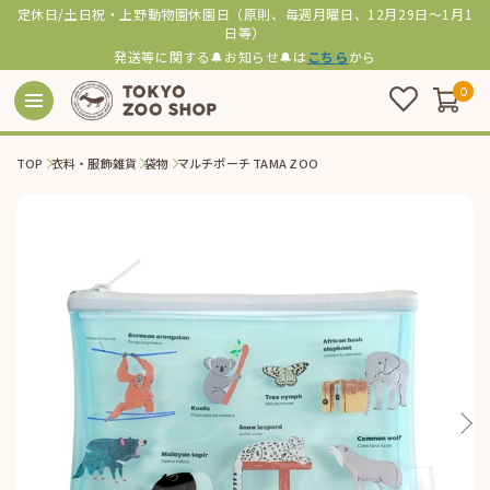
定休日/土日祝・上野動物園休園日（原則、毎週月曜日、12月29日～1月1
日等）
発送等に関する🔔お知らせ🔔は
こちら
から
0
TOP
衣料・服飾雑貨
袋物
マルチポーチ TAMA ZOO