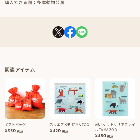
購入できる園：多摩動物公園
関連アイテム
ギフトバッグ
スクエアメモ TAMA ZOO
A5ポケットクリアファイ
ル TAMA ZOO
¥
330
¥
420
税込
税込
¥
480
税込