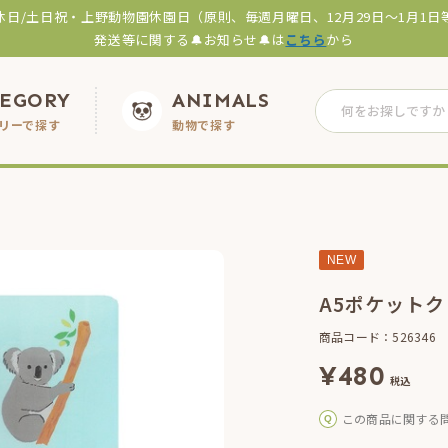
休日/土日祝・上野動物園休園日（原則、毎週月曜日、12月29日～1月1日
発送等に関する🔔お知らせ🔔は
こちら
から
TEGORY
ANIMALS
リーで探す
動物で探す
NEW
A5ポケットク
商品コード：526346
¥
480
税込
この商品に関する