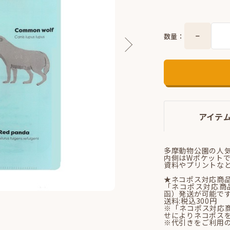
数量：
アイテ
多摩動物公園の人
内側はWポケットで
資料やプリントな
★ネコポス対応商
「ネコポス対応商
函）発送が可能で
送料:税込300円
※「ネコポス対応
せによりネコポス
※代引きをご利用