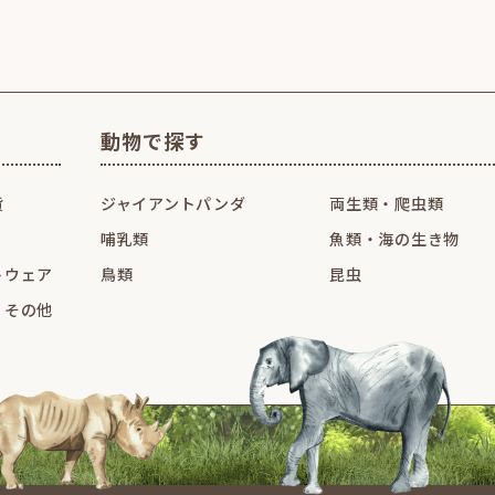
動物で探す
貨
ジャイアントパンダ
両生類・爬虫類
哺乳類
魚類・海の生き物
トウェア
鳥類
昆虫
・その他