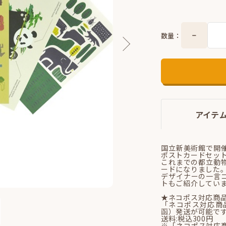
数量：
アイテ
国立新美術館で開
ポストカードセッ
これまでの都立動
ードになりました
デザイナーの一言
トもご紹介してい
★ネコポス対応商
「ネコポス対応商
函）発送が可能で
送料:税込300円
※「ネコポス対応