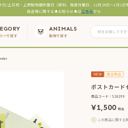
休日/土日祝・上野動物園休園日（原則、毎週月曜日、12月29日～1月1日
発送等に関する🔔お知らせ🔔は
こちら
から
TEGORY
ANIMALS
リーで探す
動物で探す
nder
NEW
限定商品
ポストカードセット
商品コード：526299
¥
1,500
税込
この商品に関する