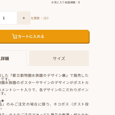
お気に入り総登録数：
5
在庫数：
283
カートに入れる
ム詳細
サイズ
催した『都立動物園水族園のデザイン展』で販売した
トです。
物園水族園のポスターやサインのデザインがポストカ
。
コメントシート入りで、各デザインのこだわりポイン
ます。
品★
品」のみご注文の場合に限り、ネコポス（ポスト投
す。
商品」のみのご注文であっても商品の数量・組み合わ