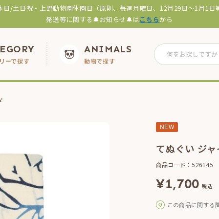
休日/土日祝・上野動物園休園日（原則、毎週月曜日、12月29日～1月1日
発送等に関する🔔お知らせ🔔は
こちら
から
TEGORY
ANIMALS
リーで探す
動物で探す
ダ
NEW
てぬぐい ジ
商品コード：526145
¥
1,700
税込
この商品に関する