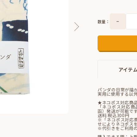
数量：
アイテ
パンダの日常が描
実用に使用する以
★ネコポス対応商
「ネコポス対応商
函）発送が可能で
送料:税込300円
※「ネコポス対応
せによりネコポス
※代引きをご利用
購入できる園：上