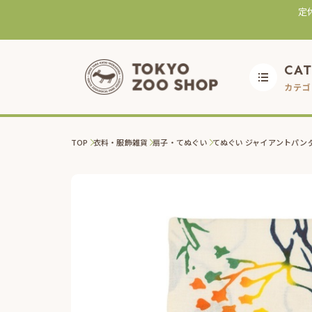
定
CA
カテゴ
TOP
衣料・服飾雑貨
扇子・てぬぐい
てぬぐい ジャイアントパン