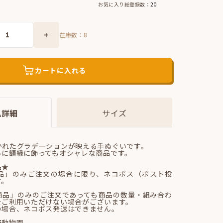
お気に入り総登録数：
20
在庫数：
8
カートに入れる
ム詳細
サイズ
かれたグラデーションが映える手ぬぐいです。
外に額縁に飾ってもオシャレな商品です。
品★
品」のみご注文の場合に限り、ネコポス（ポスト投
す。
商品」のみのご注文であっても商品の数量・組み合わ
をご利用いただけない場合がございます。
の場合、ネコポス発送はできません。
野動物園