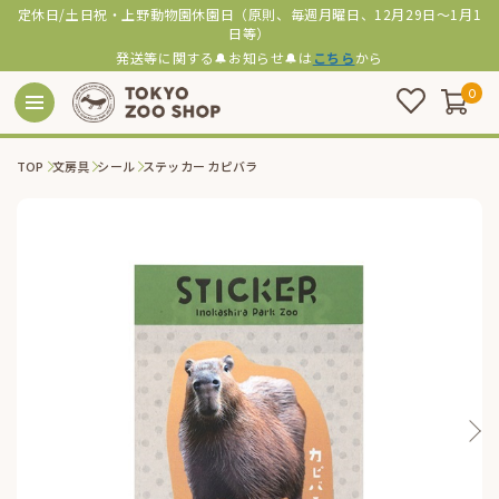
定休日/土日祝・上野動物園休園日（原則、毎週月曜日、12月29日～1月1
日等）
発送等に関する🔔お知らせ🔔は
こちら
から
0
TOP
文房具
シール
ステッカー カピバラ