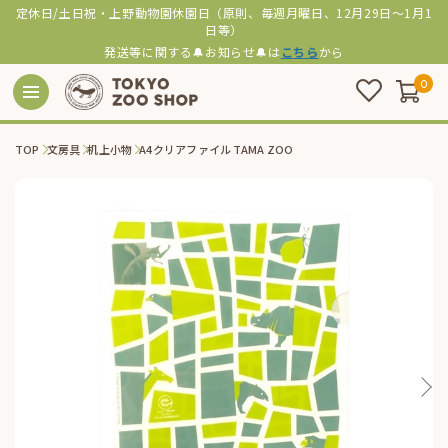
定休日/土日祝・上野動物園休園日（原則、毎週月曜日、12月29日～1月1
日等）
発送等に関する🔔お知らせ🔔は
こちら
から
0
TOP
文房具
机上小物
A4クリアファイル TAMA ZOO