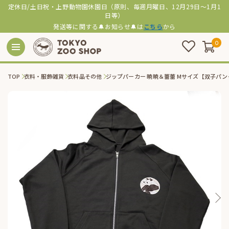
定休日/土日祝・上野動物園休園日（原則、毎週月曜日、12月29日～1月1
日等）
発送等に関する🔔お知らせ🔔は
こちら
から
0
TOP
衣料・服飾雑貨
衣料品その他
ジップパーカー 暁暁＆蕾蕾 Mサイズ【双子パ