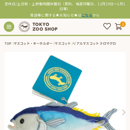
定休日/土日祝・上野動物園休園日（原則、毎週月曜日、12月29日～1月1
日等）
発送等に関する🔔お知らせ🔔は
こちら
から
0
TOP
マスコット・キーホルダー
マスコット
リアルマスコット クロマグロ