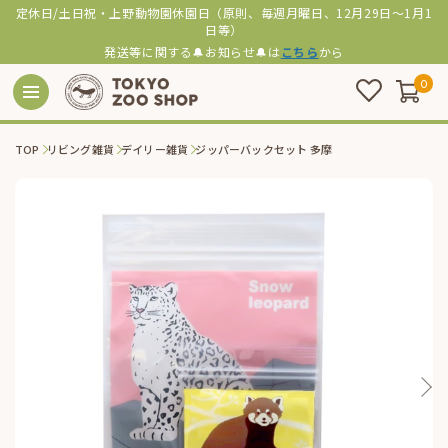
定休日/土日祝・上野動物園休園日（原則、毎週月曜日、12月29日～1月1
日等）
発送等に関する🔔お知らせ🔔は
こちら
から
0
TOP
リビング雑貨
デイリー雑貨
ジッパーバックセット 多摩