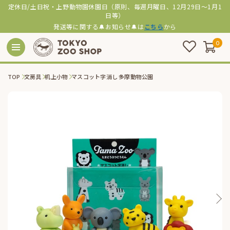
定休日/土日祝・上野動物園休園日（原則、毎週月曜日、12月29日～1月1
日等）
発送等に関する🔔お知らせ🔔は
こちら
から
0
TOP
文房具
机上小物
マスコット字消し 多摩動物公園