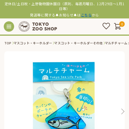
定休日/土日祝・上野動物園休園日（原則、毎週月曜日、12月29日～1月1
日等）
発送等に関する🔔お知らせ🔔は
こちら
から
0
TOP
マスコット・キーホルダー
マスコット・キーホルダーその他
マルチチャーム 