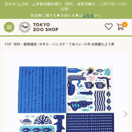
定休日/土日祝・上野動物園休園日（原則、毎週月曜日、12月29日～1月1
日等）
発送等に関する🔔お知らせ🔔は
こちら
から
0
TOP
衣料・服飾雑貨
タオル・ハンカチ・てぬぐい
小布 水族園もよう青