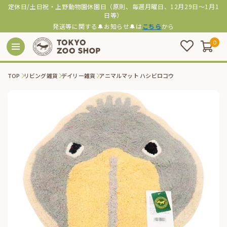
定休日/土日祝・上野動物園休園日（原則、毎週月曜日、12月29日～1月1
日等）
発送等に関する🔔お知らせ🔔は
こちら
から
0
TOP
リビング雑貨
デイリー雑貨
アニマルマット ハシビロコウ