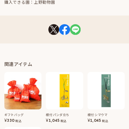
購入できる園：上野動物園
関連アイテム
ギフトバッグ
根付 パンダ立ち
根付 シマウマ
¥
330
¥
1,045
¥
1,045
税込
税込
税込