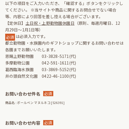
以下の項目をご入力いただき、「確認する」ボタンをクリックし
てください。
※当サイトや商品に関するお問合せでない場合
等、内容により回答を差し控える場合がございます。
【定休日】
土日祝・上野動物園休園日
（原則、毎週月曜日、12
月29日～1月1日等）
は必須入力です。
必須
都立動物園・水族園内のギフトショップに関するお問い合わせは
各園までお願いいたします。
恩賜上野動物園 03-3828-5171(代)
多摩動物公園 042-591-1611(代)
葛西臨海水族園 03-3869-5152(代)
井の頭自然文化園 0422-46-1100(代)
お問い合わせ件名
必須
商品名 : ボールペン マヌルネコ [526391]
お問い合わせ内容
必須