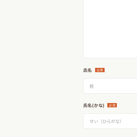
氏名
必須
氏名(かな)
必須