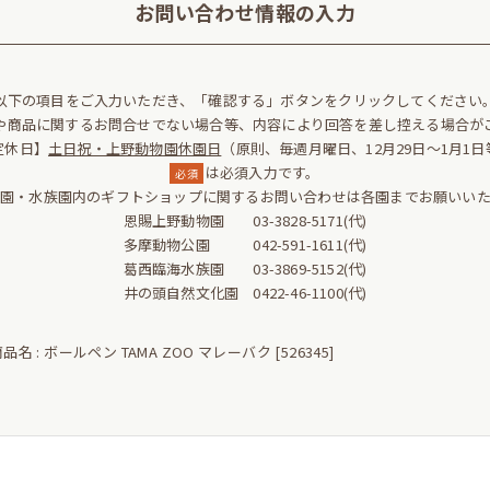
お問い合わせ情報の入力
以下の項目をご入力いただき、「確認する」ボタンをクリックしてください
や商品に関するお問合せでない場合等、内容により回答を差し控える場合が
定休日】
土日祝・上野動物園休園日
（原則、毎週月曜日、12月29日～1月1日
は必須入力です。
必須
物園・水族園内のギフトショップに関するお問い合わせは各園までお願いいた
恩賜上野動物園 03-3828-5171(代)
多摩動物公園 042-591-1611(代)
葛西臨海水族園 03-3869-5152(代)
井の頭自然文化園 0422-46-1100(代)
品名 : ボールペン TAMA ZOO マレーバク [526345]