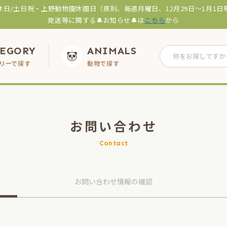
休日/土日祝・上野動物園休園日（原則、毎週月曜日、12月29日～1月1日
発送等に関する🔔お知らせ🔔は
こちら
から
TEGORY
ANIMALS
リーで探す
動物で探す
お問い合わせ
Contact
お問い合わせ
情報の確認