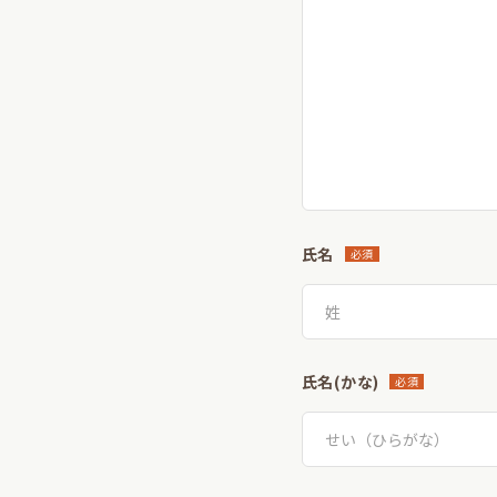
氏名
必須
氏名(かな)
必須