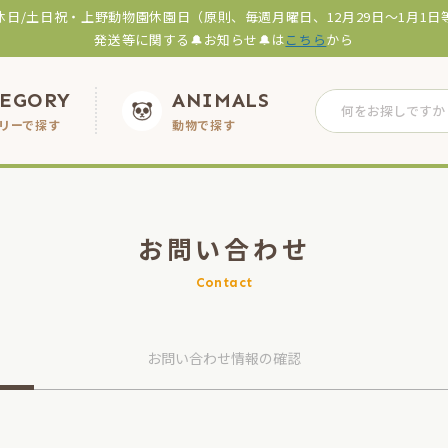
休日/土日祝・上野動物園休園日（原則、毎週月曜日、12月29日～1月1日
発送等に関する🔔お知らせ🔔は
こちら
から
TEGORY
ANIMALS
リーで探す
動物で探す
お問い合わせ
Contact
お問い合わせ
情報の確認