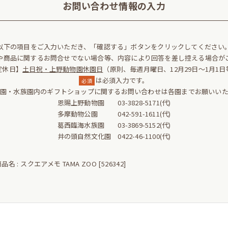
お問い合わせ情報の入力
以下の項目をご入力いただき、「確認する」ボタンをクリックしてください
や商品に関するお問合せでない場合等、内容により回答を差し控える場合が
定休日】
土日祝・上野動物園休園日
（原則、毎週月曜日、12月29日～1月1日
は必須入力です。
必須
物園・水族園内のギフトショップに関するお問い合わせは各園までお願いいた
恩賜上野動物園 03-3828-5171(代)
多摩動物公園 042-591-1611(代)
葛西臨海水族園 03-3869-5152(代)
井の頭自然文化園 0422-46-1100(代)
品名 : スクエアメモ TAMA ZOO [526342]