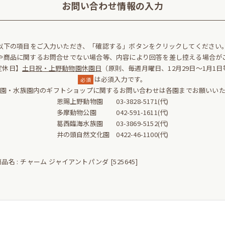
お問い合わせ情報の入力
以下の項目をご入力いただき、「確認する」ボタンをクリックしてください
や商品に関するお問合せでない場合等、内容により回答を差し控える場合が
定休日】
土日祝・上野動物園休園日
（原則、毎週月曜日、12月29日～1月1日
は必須入力です。
必須
物園・水族園内のギフトショップに関するお問い合わせは各園までお願いいた
恩賜上野動物園 03-3828-5171(代)
多摩動物公園 042-591-1611(代)
葛西臨海水族園 03-3869-5152(代)
井の頭自然文化園 0422-46-1100(代)
品名 : チャーム ジャイアントパンダ [525645]