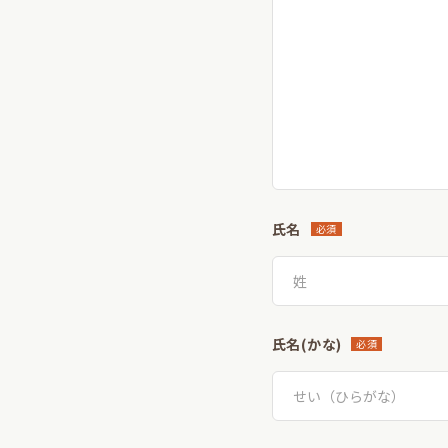
氏名
必須
氏名(かな)
必須