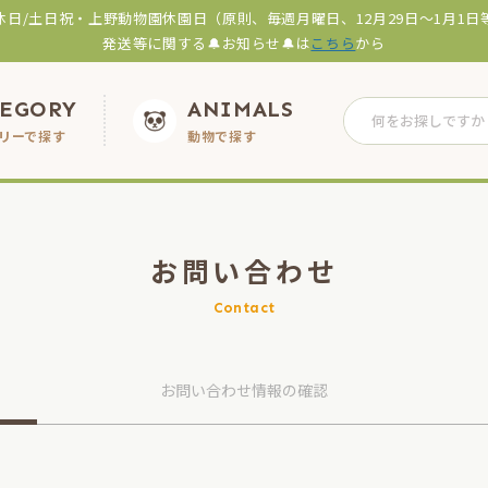
休日/土日祝・上野動物園休園日（原則、毎週月曜日、12月29日～1月1日
発送等に関する🔔お知らせ🔔は
こちら
から
TEGORY
ANIMALS
リーで探す
動物で探す
お問い合わせ
Contact
お問い合わせ
情報の確認